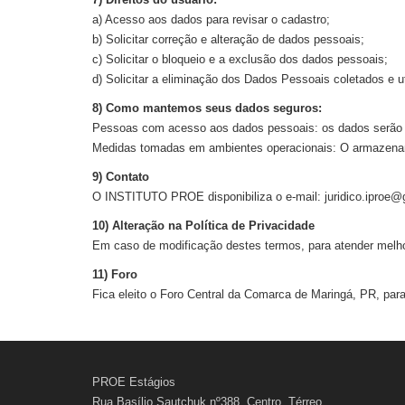
a) Acesso aos dados para revisar o cadastro;
b) Solicitar correção e alteração de dados pessoais;
c) Solicitar o bloqueio e a exclusão dos dados pessoais;
d) Solicitar a eliminação dos Dados Pessoais coletados e 
8) Como mantemos seus dados seguros:
Pessoas com acesso aos dados pessoais: os dados serão p
Medidas tomadas em ambientes operacionais: O armazename
9) Contato
O INSTITUTO PROE disponibiliza o e-mail:
juridico.iproe
10) Alteração na Política de Privacidade
Em caso de modificação destes termos, para atender melhor 
11) Foro
Fica eleito o Foro Central da Comarca de Maringá, PR, para 
PROE Estágios
Rua Basílio Sautchuk nº388, Centro, Térreo