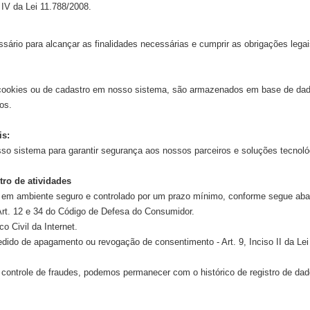
 IV da Lei 11.788/2008.
ário para alcançar as finalidades necessárias e cumprir as obrigações legai
cookies ou de cadastro em nosso sistema, são armazenados em base de dado
os.
is:
 sistema para garantir segurança aos nossos parceiros e soluções tecnoló
ro de atividades
 em ambiente seguro e controlado por um prazo mínimo, conforme segue ab
Art. 12 e 34 do Código de Defesa do Consumidor.
o Civil da Internet.
dido de apagamento ou revogação de consentimento - Art. 9, Inciso II da Le
controle de fraudes, podemos permanecer com o histórico de registro de dado