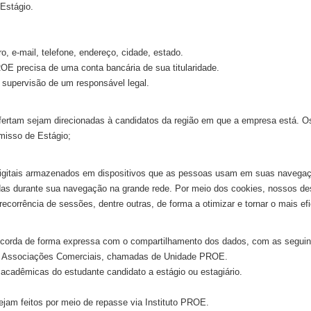
Estágio.
 e-mail, telefone, endereço, cidade, estado.
OE precisa de uma conta bancária de sua titularidade.
supervisão de um responsável legal.
fertam sejam direcionadas à candidatos da região em que a empresa está. 
misso de Estágio;
igitais armazenados em dispositivos que as pessoas usam em suas navegaç
adas durante sua navegação na grande rede. Por meio dos cookies, nossos d
recorrência de sessões, dentre outras, de forma a otimizar e tornar o mais ef
concorda de forma expressa com o compartilhamento dos dados, com as seguin
s Associações Comerciais, chamadas de Unidade PROE.
cadêmicas do estudante candidato a estágio ou estagiário.
m feitos por meio de repasse via Instituto PROE.